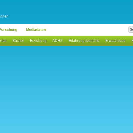
können
Forschung
Mediadaten
vität
Bücher
Erziehung
ADHS
Erfahrungsberichte
Erwachsene