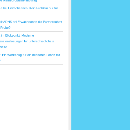
he Matheprobleme im Alltag
e bei Erwachsenen: Kein Problem nur für
ellt ADHS bei Erwachsenen die Partnerschaft
e Probe?
a im Blickpunkt: Moderne
ssionslösungen für unterschiedlichste
nisse
: Ein Werkzeug für ein besseres Leben mit
?