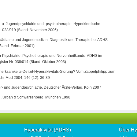
er- u. Jugendpsychiatrie und -psychotherapie: Hyperkinetische
r. 028/019 (Stand: November 2006).
ialpädiatrie und Jugendmedizin: Diagnostik und Therapie bei ADHS.
Stand: Februar 2001)
für Psychiatrie, Psychotherapie und Nervenheilkunde: ADHS im
ster Nr. 038/014 (Stand: Oktober 2003)
merksamkeits-Defizit-Hyperaktivitäts-Störung? Vom Zappelphilipp zum
r Med 2004; 146 (12): 36-39
er- und Jugendpsychiatrie. Deutscher Ärzte-Verlag, Köln 2007
zin. Urban & Schwarzenberg, München 1998
Hyperakivität (ADHS)
Über Hy