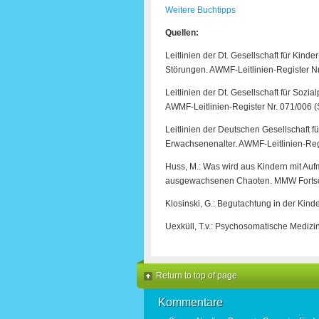
Weitere Buchtipps
Quellen:
Leitlinien der Dt. Gesellschaft für Kind
Störungen. AWMF-Leitlinien-Register N
Leitlinien der Dt. Gesellschaft für Soz
AWMF-Leitlinien-Register Nr. 071/006 (
Leitlinien der Deutschen Gesellschaft 
Erwachsenenalter. AWMF-Leitlinien-Regi
Huss, M.: Was wird aus Kindern mit Auf
ausgewachsenen Chaoten. MMW Fortsch
Klosinski, G.: Begutachtung in der Kind
Uexküll, T.v.: Psychosomatische Medi
Return to top of page
Kommentare