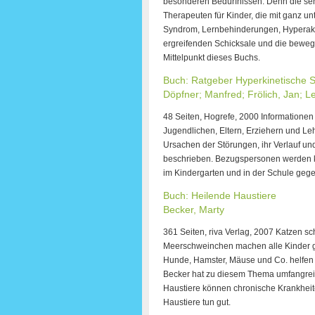
besonderen Bedürfnissen. Denn die se
Therapeuten für Kinder, die mit ganz 
Syndrom, Lernbehinderungen, Hyperakti
ergreifenden Schicksale und die bewe
Mittelpunkt dieses Buchs.
Buch: Ratgeber Hyperkinetische 
Döpfner; Manfred; Frölich, Jan; 
48 Seiten, Hogrefe, 2000 Informationen 
Jugendlichen, Eltern, Erziehern und Le
Ursachen der Störungen, ihr Verlauf 
beschrieben. Bezugspersonen werden k
im Kindergarten und in der Schule gege
Buch: Heilende Haustiere
Becker, Marty
361 Seiten, riva Verlag, 2007 Katzen 
Meerschweinchen machen alle Kinder glü
Hunde, Hamster, Mäuse und Co. helfen 
Becker hat zu diesem Thema umfangreic
Haustiere können chronische Krankheite
Haustiere tun gut.