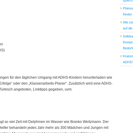
typisc
Phimos
Kinder
Wie st
auf di
Solide
Kompre
rn
Bedürf
DS)
Kratom
ADHS
llungen für den täglichen Umgang mit ADHS-Kindern herunterladen wie
rfolge“ oder den „Klassenarbeits-Planer“. Zusätzlich wird eine ADHS-
Türkisch angeboten, Linktipps gegeben, uvm.
gt so viel Zeit mit Delphinen im Wasser wie Branko Weitzmann. Der
 Helfer behandeln jedes Jahr mehr als 300 Mädchen und Jungen mit