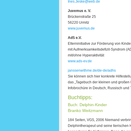
Ines.Jeske@web.de
Juvemus e. V.
Brückenstraße 25
56220 Urmitz
www.juvemus.de
AdS e.V.
Elterninitiative zur Förderung von Kinde
mit Aufmerksamkeitsdefizit-Syndrom (A
mit/ohne Hyperaktivität
www.ads-ev.de
janssenwithme.de/de-de/adhs
Sie können sich hier konkrete Hilfeste
das „Tagebuch der kleinen und großen E
Infobrochüre in Deutsch, Russisch und 
Buchtipps:
Buch: Delphin-Kinder
Branko Weitzmann
184 Seiten, VGS, 2006 Niemand verbrin
Delphintherapeut und seine tierischen