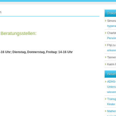
n
Diskut
Simona
hypera
Beratungsstellen:
Charlot
Persön
Fhji
z
erken
-16 Uhr; Dienstag, Donnerstag, Freitag: 14-16 Uhr
Tanne
Katrin
Aktue
ADHS-D
Unters
wissen 
Transg
Kinder
Mathem