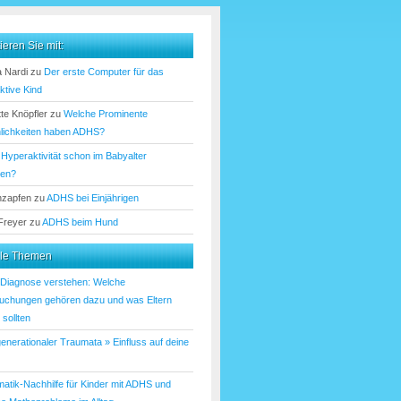
ieren Sie mit:
 Nardi
zu
Der erste Computer für das
ktive Kind
te Knöpfler
zu
Welche Prominente
lichkeiten haben ADHS?
u
Hyperaktivität schon im Babyalter
nen?
nzapfen
zu
ADHS bei Einjährigen
 Freyer
zu
ADHS beim Hund
lle Themen
iagnose verstehen: Welche
uchungen gehören dazu und was Eltern
sollten
enerationaler Traumata » Einfluss auf deine
atik-Nachhilfe für Kinder mit ADHS und