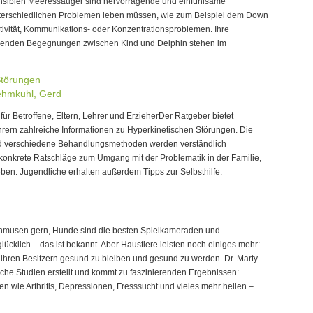
nsiblen Meeressäuger sind hervorragende und einfühlsame
unterschiedlichen Problemen leben müssen, wie zum Beispiel dem Down
vität, Kommunikations- oder Konzentrationsproblemen. Ihre
genden Begegnungen zwischen Kind und Delphin stehen im
Störungen
Lehmkuhl, Gerd
für Betroffene, Eltern, Lehrer und ErzieherDer Ratgeber bietet
hrern zahlreiche Informationen zu Hyperkinetischen Störungen. Die
und verschiedene Behandlungsmethoden werden verständlich
onkrete Ratschläge zum Umgang mit der Problematik in der Familie,
ben. Jugendliche erhalten außerdem Tipps zur Selbsthilfe.
schmusen gern, Hunde sind die besten Spielkameraden und
cklich – das ist bekannt. Aber Haustiere leisten noch einiges mehr:
ihren Besitzern gesund zu bleiben und gesund zu werden. Dr. Marty
he Studien erstellt und kommt zu faszinierenden Ergebnissen:
n wie Arthritis, Depressionen, Fresssucht und vieles mehr heilen –