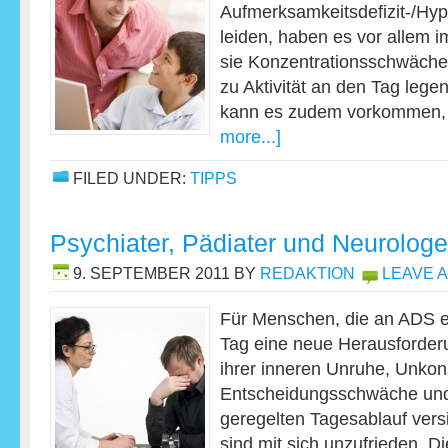
Aufmerksamkeitsdefizit-/Hyp
leiden, haben es vor allem i
sie Konzentrationsschwäch
zu Aktivität an den Tag lege
kann es zudem vorkommen,
more...]
FILED UNDER:
TIPPS
Psychiater, Pädiater und Neurolog
9. SEPTEMBER 2011
BY
REDAKTION
LEAVE 
Für Menschen, die an ADS erk
Tag eine neue Herausforderu
ihrer inneren Unruhe, Unkonz
Entscheidungsschwäche und 
geregelten Tagesablauf vers
sind mit sich unzufrieden. 