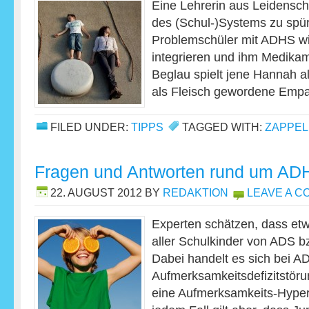
Eine Lehrerin aus Leidensc
des (Schul-)Systems zu spü
Problemschüler mit ADHS will
integrieren und ihm Medikam
Beglau spielt jene Hannah al
als Fleisch gewordene Emp
FILED UNDER:
TIPPS
TAGGED WITH:
ZAPPEL
Fragen und Antworten rund um AD
22. AUGUST 2012
BY
REDAKTION
LEAVE A 
Experten schätzen, dass etw
aller Schulkinder von ADS b
Dabei handelt es sich bei A
Aufmerksamkeitsdefizitstör
eine Aufmerksamkeits-Hypera