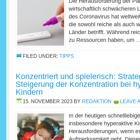
Die Herausforderung der Pa
wirtschaftlich schwächeren 
des Coronavirus hat weltweit
die sowohl reiche als auch w
Länder betrifft. Während re
zu Ressourcen haben, um
FILED UNDER:
TIPPS
Konzentriert und spielerisch: Strate
Steigerung der Konzentration bei h
Kindern
15. NOVEMBER 2023
BY
REDAKTION
LEAVE 
In der heutigen schnelllebig
insbesondere hyperaktive Ki
Herausforderungen, wenn e
Aufmerksamkeit geht. Dieser 