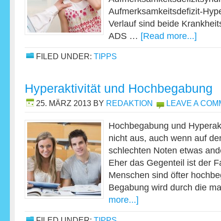
Aufmerksamkeitsdefizit-Hyper
Verlauf sind beide Krankheitsb
ADS …
[Read more...]
FILED UNDER:
TIPPS
Hyperaktivität und Hochbegabung
25. MÄRZ 2013
BY
REDAKTION
LEAVE A CO
Hochbegabung und Hyperakti
nicht aus, auch wenn auf den
schlechten Noten etwas and
Eher das Gegenteil ist der F
Menschen sind öfter hochbeg
Begabung wird durch die 
more...]
FILED UNDER:
TIPPS