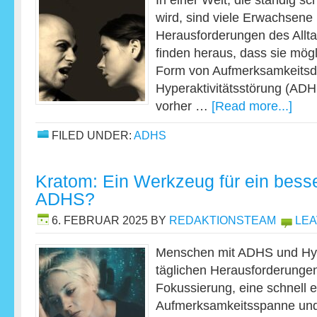
In einer Welt, die ständig sc
wird, sind viele Erwachsene
Herausforderungen des Allta
finden heraus, dass sie mög
Form von Aufmerksamkeitsde
Hyperaktivitätsstörung (ADH
vorher …
[Read more...]
FILED UNDER:
ADHS
Kratom: Ein Werkzeug für ein bess
ADHS?
6. FEBRUAR 2025
BY
REDAKTIONSTEAM
LEA
Menschen mit ADHS und Hype
täglichen Herausforderungen
Fokussierung, eine schnell
Aufmerksamkeitsspanne und