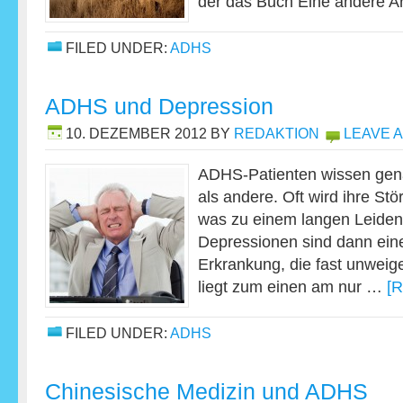
der das Buch Eine andere A
FILED UNDER:
ADHS
ADHS und Depression
10. DEZEMBER 2012
BY
REDAKTION
LEAVE 
ADHS-Patienten wissen gena
als andere. Oft wird ihre Stö
was zu einem langen Leiden
Depressionen sind dann eine
Erkrankung, die fast unweiger
liegt zum einen am nur …
[R
FILED UNDER:
ADHS
Chinesische Medizin und ADHS