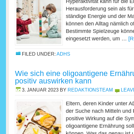
Hyperaktivität kann für die E
Herausforderung sein als für
ständige Energie und der M
können den Alltag nämlich of
Bestimmte Spielzeuge können
eingesetzt werden, um …
[R
FILED UNDER:
ADHS
Wie sich eine oligoantigene Ernäh
positiv auswirken kann
3. JANUAR 2023
BY
REDAKTIONSTEAM
LEAV
Eltern, deren Kinder unter A
der Suche nach Mitteln und 
positive Wirkung auf die S
oligoantigene Ernährung sol
können. Was das genau ist 