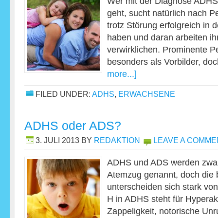
Wer mit der Diagnose ADHS
geht, sucht natürlich nach P
trotz Störung erfolgreich in
haben und daran arbeiten i
verwirklichen. Prominente P
besonders als Vorbilder, d
more...]
FILED UNDER:
ADHS
,
ERWACHSENE
ADHS oder ADS?
3. JULI 2013
BY
REDAKTION
LEAVE A COMME
ADHS und ADS werden zwar 
Atemzug genannt, doch die 
unterscheiden sich stark vo
H in ADHS steht für Hyperakt
Zappeligkeit, notorische Un