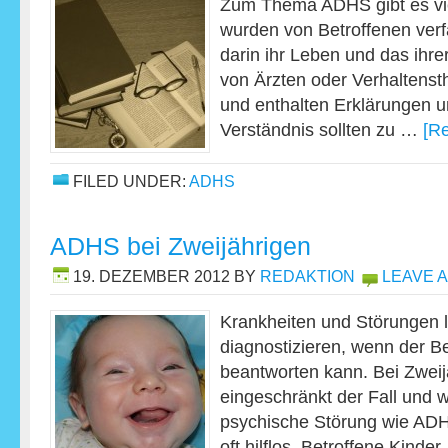
Zum Thema ADHS gibt es vie
wurden von Betroffenen verf
darin ihr Leben und das ihre
von Ärzten oder Verhaltens
und enthalten Erklärungen 
Verständnis sollten zu …
[Re
FILED UNDER:
ADHS
ADHS bei Zweijährigen
19. DEZEMBER 2012
BY
REDAKTION
LEAVE 
Krankheiten und Störungen l
diagnostizieren, wenn der B
beantworten kann. Bei Zweijä
eingeschränkt der Fall und
psychische Störung wie ADHS
oft hilflos. Betroffene Kinde