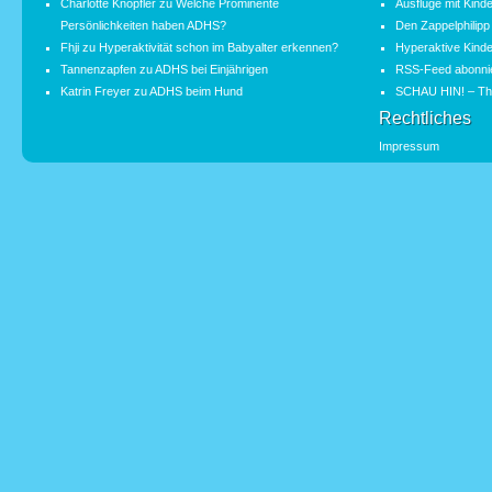
Charlotte Knöpfler
zu
Welche Prominente
Ausflüge mit Kind
Persönlichkeiten haben ADHS?
Den Zappelphilipp
Fhji
zu
Hyperaktivität schon im Babyalter erkennen?
Hyperaktive Kinde
Tannenzapfen
zu
ADHS bei Einjährigen
RSS-Feed abonni
Katrin Freyer
zu
ADHS beim Hund
SCHAU HIN! – Th
Rechtliches
Impressum