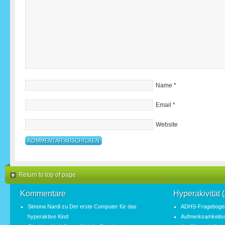
Name
*
Email
*
Website
Return to top of page
Kommentare
Hyperakivität
Simona Nardi
zu
Der erste Computer für das
ADHS-Fragebogen
hyperaktive Kind
Aufmerksamkeitsde