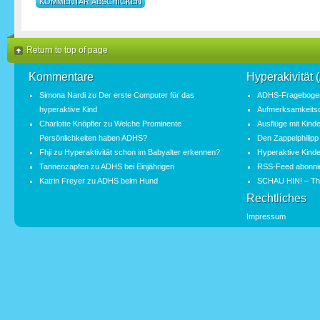
Return to top of page
Kommentare
Hyperakivität
Simona Nardi
zu
Der erste Computer für das
ADHS-Fragebogen
hyperaktive Kind
Aufmerksamkeitsde
Charlotte Knöpfler
zu
Welche Prominente
Ausflüge mit Kind
Persönlichkeiten haben ADHS?
Den Zappelphilipp
Fhji
zu
Hyperaktivität schon im Babyalter erkennen?
Hyperaktive Kinde
Tannenzapfen
zu
ADHS bei Einjährigen
RSS-Feed abonni
Katrin Freyer
zu
ADHS beim Hund
SCHAU HIN! – Th
Rechtliches
Impressum