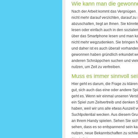
Wie kann man die gewonnen
Nach der Arbeit kommt das Vergnügen. 
nicht mehr darauf verzichten, darauf z
abzuschalten, liegt an Ihnen. Sie könn
lesen oder einfach auch in den sozial
über das Smartphone lesen und man ka
nicht mehr wegzudenken. Sie bringen Ne
und daher ist es auch überall vorhanden
gewonnen haben gründlich erkundet we
anderen Schnäppchen suchen und vieles
nutzen, um Zeit zu vertreiben.
Muss es immer sinnvoll se
Hier geht es darum, die Frage zu klären,
gut, sich auch das eine oder andere S
geht es. Wenn wir einmal unseren Vers
ein Spiel zum Zeitvertreib und denken 
haben, weil wir uns alle etwas Auszeit
Suchtpotential wecken. Aus diesem Grund
an Ihrem Handy spielen. Sehen Sie sich
sehen, dass es so entspannend sein ka
nutzen, neue Bekanntschaften zu schli