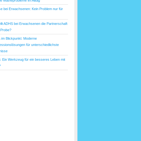
he Matheprobleme im Alltag
e bei Erwachsenen: Kein Problem nur für
ellt ADHS bei Erwachsenen die Partnerschaft
e Probe?
a im Blickpunkt: Moderne
ssionslösungen für unterschiedlichste
nisse
: Ein Werkzeug für ein besseres Leben mit
?