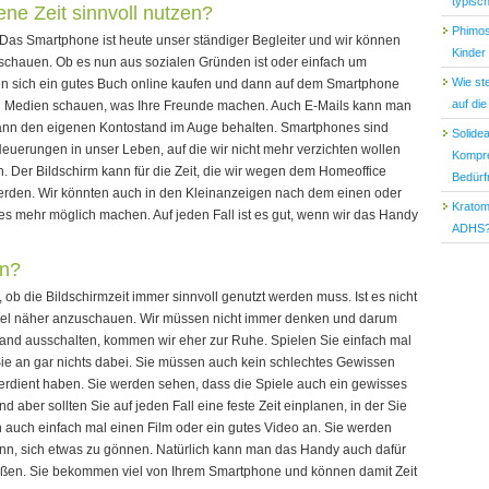
typisc
e Zeit sinnvoll nutzen?
Phimos
Das Smartphone ist heute unser ständiger Begleiter und wir können
Kinder
u schauen. Ob es nun aus sozialen Gründen ist oder einfach um
Wie st
ten sich ein gutes Buch online kaufen und dann auf dem Smartphone
auf di
en Medien schauen, was Ihre Freunde machen. Auch E-Mails kann man
nn den eigenen Kontostand im Auge behalten. Smartphones sind
Solide
uerungen in unser Leben, auf die wir nicht mehr verzichten wollen
Kompre
. Der Bildschirm kann für die Zeit, die wir wegen dem Homeoffice
Bedürf
rden. Wir könnten auch in den Kleinanzeigen nach dem einen oder
Kratom
 mehr möglich machen. Auf jeden Fall ist es gut, wenn wir das Handy
ADHS
in?
 ob die Bildschirmzeit immer sinnvoll genutzt werden muss. Ist es nicht
piel näher anzuschauen. Wir müssen nicht immer denken und darum
tand ausschalten, kommen wir eher zur Ruhe. Spielen Sie einfach mal
Sie an gar nichts dabei. Sie müssen auch kein schlechtes Gewissen
 verdient haben. Sie werden sehen, dass die Spiele auch ein gewisses
 aber sollten Sie auf jeden Fall eine feste Zeit einplanen, in der Sie
 auch einfach mal einen Film oder ein gutes Video an. Sie werden
nn, sich etwas zu gönnen. Natürlich kann man das Handy auch dafür
eßen. Sie bekommen viel von Ihrem Smartphone und können damit Zeit