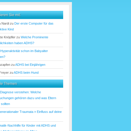
ieren Sie mit:
 Nardi
zu
Der erste Computer für das
ktive Kind
te Knöpfler
zu
Welche Prominente
lichkeiten haben ADHS?
u
Hyperaktivität schon im Babyalter
nen?
nzapfen
zu
ADHS bei Einjährigen
 Freyer
zu
ADHS beim Hund
lle Themen
iagnose verstehen: Welche
uchungen gehören dazu und was Eltern
sollten
enerationaler Traumata » Einfluss auf deine
atik-Nachhilfe für Kinder mit ADHS und