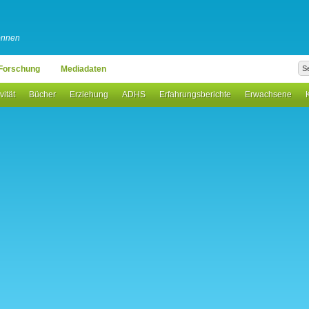
können
Forschung
Mediadaten
vität
Bücher
Erziehung
ADHS
Erfahrungsberichte
Erwachsene