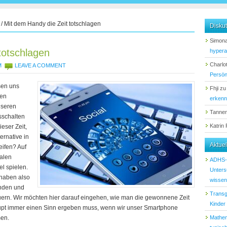
/
Mit dem Handy die Zeit totschlagen
Diskut
Simona
totschlagen
hypera
Charlot
M
LEAVE A COMMENT
Persön
sen uns
Fhji
z
den
erken
nseren
Tanne
sschalten
Katrin
eser Zeit,
ernative in
Aktue
eifen? Auf
ialen
ADHS-D
l spielen.
Unters
 haben also
wissen 
nden und
Transg
uern. Wir möchten hier darauf eingehen, wie man die gewonnene Zeit
Kinder
aupt immer einen Sinn ergeben muss, wenn wir unser Smartphone
en.
Mathem