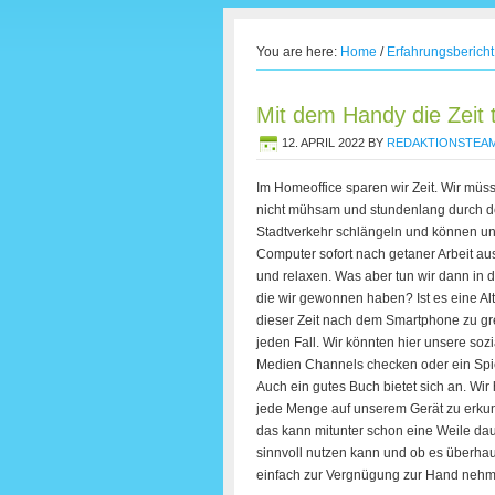
You are here:
Home
/
Erfahrungsbericht
Mit dem Handy die Zeit 
12. APRIL 2022
BY
REDAKTIONSTEA
Im Homeoffice sparen wir Zeit. Wir müs
nicht mühsam und stundenlang durch 
Stadtverkehr schlängeln und können u
Computer sofort nach getaner Arbeit au
und relaxen. Was aber tun wir dann in di
die wir gewonnen haben? Ist es eine Alt
dieser Zeit nach dem Smartphone zu gr
jeden Fall. Wir könnten hier unsere soz
Medien Channels checken oder ein Spie
Auch ein gutes Buch bietet sich an. Wir
jede Menge auf unserem Gerät zu erku
das kann mitunter schon eine Weile da
sinnvoll nutzen kann und ob es überh
einfach zur Vergnügung zur Hand nehm