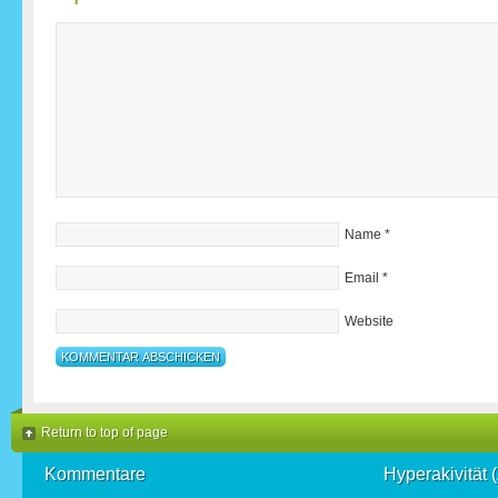
Name
*
Email
*
Website
Return to top of page
Kommentare
Hyperakivität