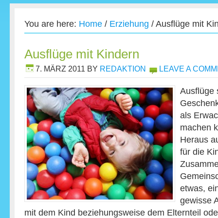
You are here:
Home
/
Erziehung
/
Ausflüge mit Ki
Ausflüge mit Kindern
7. MÄRZ 2011
BY
REDAKTION
LEAVE A COM
Ausflüge 
Geschenk
als Erwa
machen k
Heraus au
für die K
Zusammen
Gemeinsch
etwas, ei
gewisse A
mit dem Kind beziehungsweise dem Elternteil oder