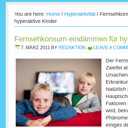
You are here:
Home
/
Hyperaktivität
/
Fernsehkon
hyperaktive Kinder
Fernsehkonsum eindämmen für hyp
7. MÄRZ 2011
BY
REDAKTION
LEAVE A COM
Der Fern
Zweifel a
Ursachen
Erkranku
Natürlich 
Hauptschu
Faktoren
wird, bet
Phänomen
einiges d