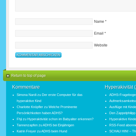
Name
*
Email
*
Website
Return to top of page
Kommentare
Hyperakivität
Simona Nardi
zu
Der erste Computer für das
ADHS-Fragebogen
hyperaktive Kind
Aufmerksamkeitsde
Charlotte Knöpfler
zu
Welche Prominente
Ausflüge mit Kind
Persönlichkeiten haben ADHS?
Den Zappelphilipp
Fhji
zu
Hyperaktivität schon im Babyalter erkennen?
Hyperaktive Kinde
Tannenzapfen
zu
ADHS bei Einjährigen
RSS-Feed abonni
Katrin Freyer
zu
ADHS beim Hund
SCHAU HIN! – Th