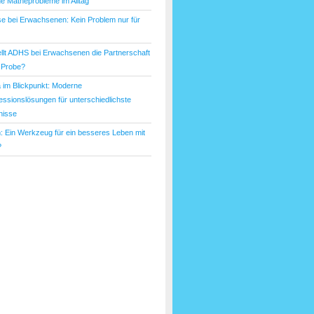
he Matheprobleme im Alltag
e bei Erwachsenen: Kein Problem nur für
ellt ADHS bei Erwachsenen die Partnerschaft
e Probe?
a im Blickpunkt: Moderne
ssionslösungen für unterschiedlichste
nisse
: Ein Werkzeug für ein besseres Leben mit
?