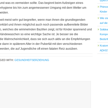
typisc
und was es vermeiden sollte. Das beginnt beim Aufzeigen eines
Phimos
perhygiene bis hin zum angemessenen Umgang mit dem Wetter um
Kinder
eiden.
Wie st
it meist sehr gut begreifen, wenn man ihnen die grundlegenden
auf di
rklärt und ihnen möglichst auch noch passende aufbereitete Bilder
op, welches die wimmelnden Bazillen zeigt, ist für Kinder spannend und
Solide
 Händewaschen so eine wichtige Sache ist. Je besser sie die
Kompre
die Wahrscheinlichkeit, dass sie sich auch aktiv an die Empfehlungen
Bedürf
sie dann in späterem Alter in der Pubertät mit den verschiedenen
Kratom
werden, die auf Jugendliche oft einen fatalen Reiz ausüben.
ADHS
GED WITH:
GESUNDHEITSERZIEHUNG