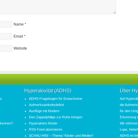
Name
*
Email
*
Website
Hyperakivität (ADHS)
Über Hy
as
ADHS-Fragebogen für Erwachsene
Auf
Hyperak
Aufmerksamkeitsdefizit
die
Aufmerk
Ausflüge mit Kindern
für den Umg
Den Zappelphilipp zur Ruhe bringen
Erkennung 
erkennen?
Hyperaktive Kinder
Wir nehme
RSS-Feed abonnieren
Lupe, hinte
SCHAU HIN! – Thema “Kinder und Medien”
ADHS
im In