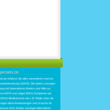
peraktiv.de
tiv.de
erfahren Sie alles wesentliche rund um
samkeitsstörung
(
ADHS
). Wir bieten
Lösungen
ang mit hyperaktiven Kindern und Hilfe zur
von ADHS und zeigen
ADHS Symptome
auf.
n
ADHS-Medikamente
wie z.B.
Ritalin
unter die
rfragen diese Anwendungen und
Ursache für
teresse Ihres Kindes und legen Alternativen