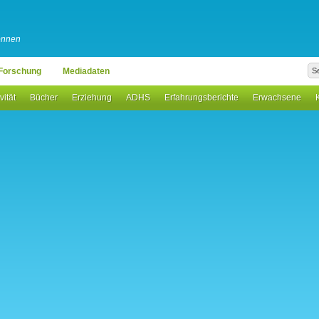
können
Forschung
Mediadaten
vität
Bücher
Erziehung
ADHS
Erfahrungsberichte
Erwachsene