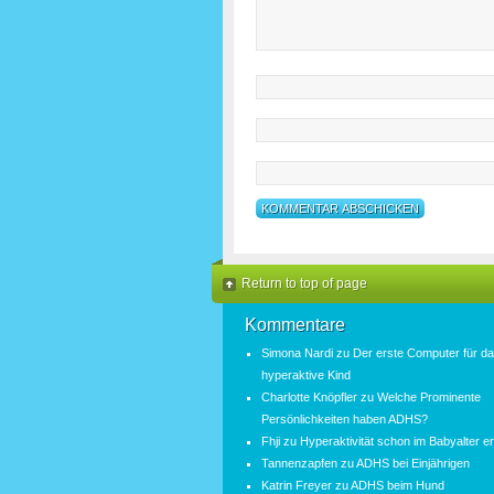
Return to top of page
Kommentare
Simona Nardi
zu
Der erste Computer für d
hyperaktive Kind
Charlotte Knöpfler
zu
Welche Prominente
Persönlichkeiten haben ADHS?
Fhji
zu
Hyperaktivität schon im Babyalter 
Tannenzapfen
zu
ADHS bei Einjährigen
Katrin Freyer
zu
ADHS beim Hund