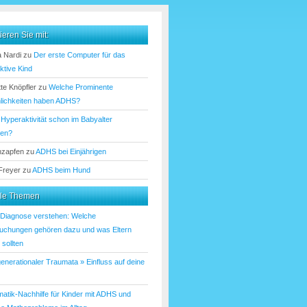
ieren Sie mit:
 Nardi
zu
Der erste Computer für das
ktive Kind
te Knöpfler
zu
Welche Prominente
lichkeiten haben ADHS?
u
Hyperaktivität schon im Babyalter
nen?
nzapfen
zu
ADHS bei Einjährigen
 Freyer
zu
ADHS beim Hund
lle Themen
iagnose verstehen: Welche
uchungen gehören dazu und was Eltern
sollten
enerationaler Traumata » Einfluss auf deine
atik-Nachhilfe für Kinder mit ADHS und