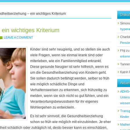
heitserziehung – ein wichtiges Kriterium
Diskut
Simona
ein wichtiges Kriterium
hypera
Charlot
LEAVE A COMMENT
Persön
Kinder sind sehr neugierig, und so stellen sie auch
Fhji
z
viele Fragen, wenn sie einmal krank sind oder
erken
miterleben, wie ein Familienmitglied erkrankt.
Tanne
Diese gesunde Neugier ist sehr hilfreich, wenn es
Katrin
um die Gesundheitserziehung von Kindern geht.
Sie sollen dadurch befähigt werden, selber so früh
Aktue
wie möglich schädliche Dinge und
Verhaltensweisen zu erkennen, sich frühzeitig zu
ADHS-D
melden, wenn sie sich nicht so gut fühlen, und ein
Unters
Verantwortungsbewusstsein für ihr eigenes
wissen 
Wohlergehen zu entwickeln.
Transg
Es ist sehr sinnvoll, die Gesundheitserziehung
Kinder
schon so früh wie möglich mit einzubinden. Je eher
Mathem
heit schädlich oder zuträglich ist, desto besser kann es einschätzen,