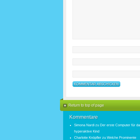
Return to top of page
Kommentare
Simona Nardi
zu
Der erste Computer für d
hyperaktive Kind
Charlotte Knöpfler
zu
Welche Prominente