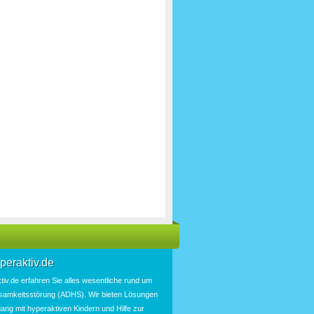
peraktiv.de
tiv.de
erfahren Sie alles wesentliche rund um
samkeitsstörung
(
ADHS
). Wir bieten
Lösungen
ang mit hyperaktiven Kindern und Hilfe zur