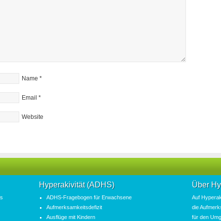
Name
*
Email
*
Website
Hyperakivität (ADHS)
Über Hy
as
ADHS-Fragebogen für Erwachsene
Auf
Hyperak
Aufmerksamkeitsdefizit
die
Aufmerk
Ausflüge mit Kindern
für den Umg