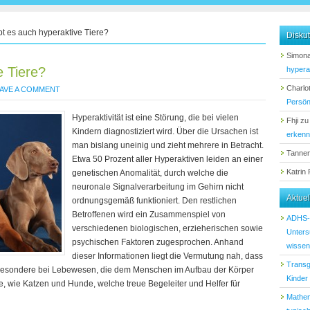
t es auch hyperaktive Tiere?
Diskut
Simona
e Tiere?
hypera
Charlot
AVE A COMMENT
Persön
Hyperaktivität ist eine Störung, die bei vielen
Fhji
z
Kindern diagnostiziert wird. Über die Ursachen ist
erken
man bislang uneinig und zieht mehrere in Betracht.
Tanne
Etwa 50 Prozent aller Hyperaktiven leiden an einer
Katrin
genetischen Anomalität, durch welche die
neuronale Signalverarbeitung im Gehirn nicht
Aktue
ordnungsgemäß funktioniert. Den restlichen
Betroffenen wird ein Zusammenspiel von
ADHS-D
verschiedenen biologischen, erzieherischen sowie
Unters
psychischen Faktoren zugesprochen. Anhand
wissen 
dieser Informationen liegt die Vermutung nah, dass
Transg
sbesondere bei Lebewesen, die dem Menschen im Aufbau der Körper
Kinder
, wie Katzen und Hunde, welche treue Begeleiter und Helfer für
Mathem