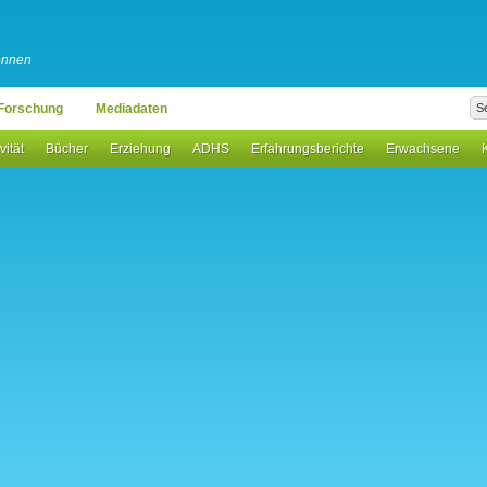
können
Forschung
Mediadaten
vität
Bücher
Erziehung
ADHS
Erfahrungsberichte
Erwachsene