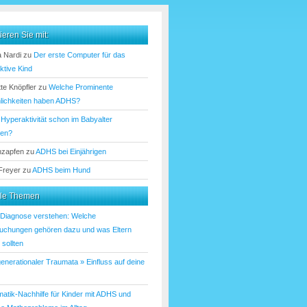
ieren Sie mit:
 Nardi
zu
Der erste Computer für das
ktive Kind
te Knöpfler
zu
Welche Prominente
lichkeiten haben ADHS?
u
Hyperaktivität schon im Babyalter
nen?
nzapfen
zu
ADHS bei Einjährigen
 Freyer
zu
ADHS beim Hund
lle Themen
iagnose verstehen: Welche
uchungen gehören dazu und was Eltern
sollten
enerationaler Traumata » Einfluss auf deine
atik-Nachhilfe für Kinder mit ADHS und