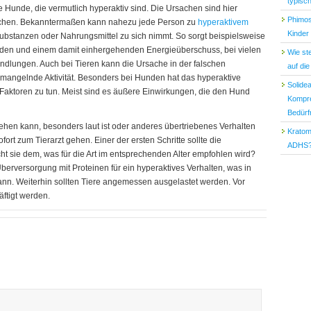
typisc
le Hunde, die vermutlich hyperaktiv sind. Die Ursachen sind hier
Phimos
nschen. Bekanntermaßen kann nahezu jede Person zu
hyperaktivem
Kinder
bstanzen oder Nahrungsmittel zu sich nimmt. So sorgt beispielsweise
den und einem damit einhergehenden Energieüberschuss, bei vielen
Wie st
dlungen. Auch bei Tieren kann die Ursache in der falschen
auf di
t mangelnde Aktivität. Besonders bei Hunden hat das hyperaktive
Solide
 Faktoren zu tun. Meist sind es äußere Einwirkungen, die den Hund
Kompre
Bedürf
lstehen kann, besonders laut ist oder anderes übertriebenes Verhalten
Kratom
ofort zum Tierarzt gehen. Einer der ersten Schritte sollte die
ADHS
ht sie dem, was für die Art im entsprechenden Alter empfohlen wird?
berversorgung mit Proteinen für ein hyperaktives Verhalten, was in
ann. Weiterhin sollten Tiere angemessen ausgelastet werden. Vor
ftigt werden.