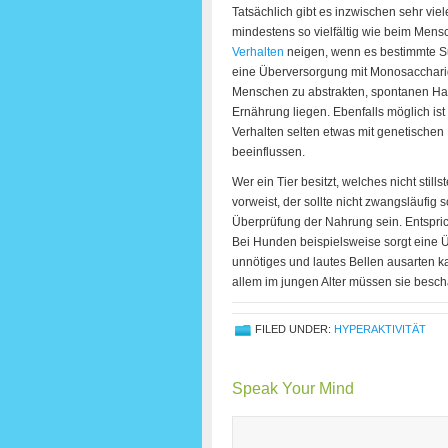
Tatsächlich gibt es inzwischen sehr vie
mindestens so vielfältig wie beim Me
Verhalten
neigen, wenn es bestimmte Su
eine Überversorgung mit Monosacchari
Menschen zu abstrakten, spontanen Han
Ernährung liegen. Ebenfalls möglich is
Verhalten selten etwas mit genetischen
beeinflussen.
Wer ein Tier besitzt, welches nicht stil
vorweist, der sollte nicht zwangsläufig s
Überprüfung der Nahrung sein. Entspric
Bei Hunden beispielsweise sorgt eine Ü
unnötiges und lautes Bellen ausarten k
allem im jungen Alter müssen sie beschä
FILED UNDER:
HYPERAKTIVITÄT
Speak Your Mind