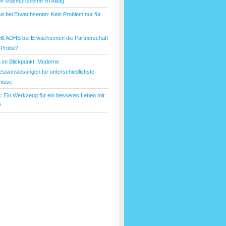
he Matheprobleme im Alltag
e bei Erwachsenen: Kein Problem nur für
ellt ADHS bei Erwachsenen die Partnerschaft
e Probe?
a im Blickpunkt: Moderne
ssionslösungen für unterschiedlichste
nisse
: Ein Werkzeug für ein besseres Leben mit
?