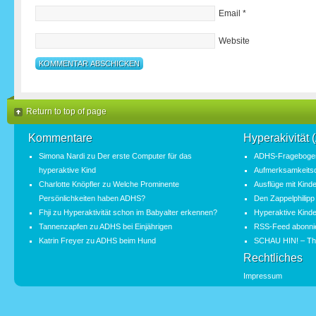
Email
*
Website
Return to top of page
Kommentare
Hyperakivität
Simona Nardi
zu
Der erste Computer für das
ADHS-Fragebogen
hyperaktive Kind
Aufmerksamkeitsde
Charlotte Knöpfler
zu
Welche Prominente
Ausflüge mit Kind
Persönlichkeiten haben ADHS?
Den Zappelphilipp
Fhji
zu
Hyperaktivität schon im Babyalter erkennen?
Hyperaktive Kinde
Tannenzapfen
zu
ADHS bei Einjährigen
RSS-Feed abonni
Katrin Freyer
zu
ADHS beim Hund
SCHAU HIN! – Th
Rechtliches
Impressum