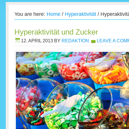
You are here:
Home
/
Hyperaktivität
/
Hyperaktivit
Hyperaktivität und Zucker
12. APRIL 2013
BY
REDAKTION
LEAVE A COM