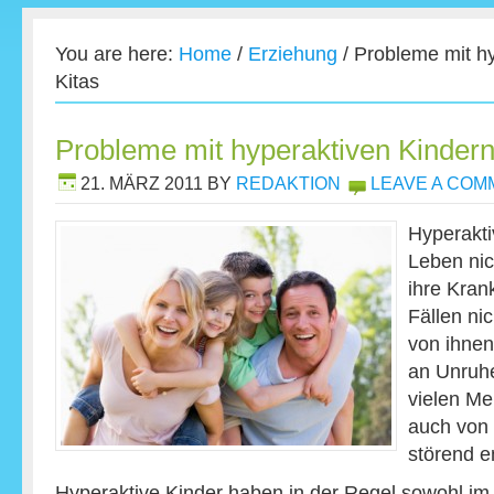
You are here:
Home
/
Erziehung
/
Probleme mit hy
Kitas
Probleme mit hyperaktiven Kindern 
21. MÄRZ 2011
BY
REDAKTION
LEAVE A COM
Hyperakti
Leben nic
ihre Krank
Fällen ni
von ihne
an Unruh
vielen Me
auch von
störend e
Hyperaktive Kinder haben in der Regel sowohl im 