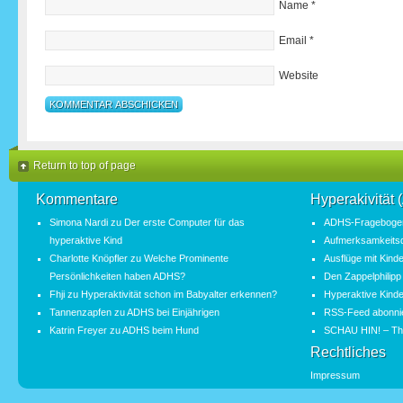
Name
*
Email
*
Website
Return to top of page
Kommentare
Hyperakivität
Simona Nardi
zu
Der erste Computer für das
ADHS-Fragebogen
hyperaktive Kind
Aufmerksamkeitsde
Charlotte Knöpfler
zu
Welche Prominente
Ausflüge mit Kind
Persönlichkeiten haben ADHS?
Den Zappelphilipp
Fhji
zu
Hyperaktivität schon im Babyalter erkennen?
Hyperaktive Kinde
Tannenzapfen
zu
ADHS bei Einjährigen
RSS-Feed abonni
Katrin Freyer
zu
ADHS beim Hund
SCHAU HIN! – Th
Rechtliches
Impressum