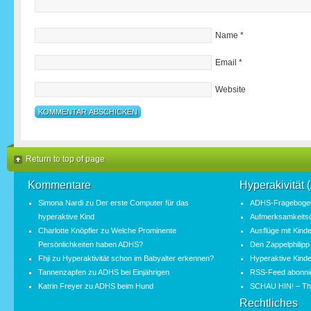
Name
*
Email
*
Website
Return to top of page
Kommentare
Hyperakivität
Simona Nardi
zu
Der erste Computer für das
ADHS-Fragebogen
hyperaktive Kind
Aufmerksamkeitsde
Charlotte Knöpfler
zu
Welche Prominente
Ausflüge mit Kind
Persönlichkeiten haben ADHS?
Den Zappelphilipp
Fhji
zu
Hyperaktivität schon im Babyalter erkennen?
Hyperaktive Kinde
Tannenzapfen
zu
ADHS bei Einjährigen
RSS-Feed abonni
Katrin Freyer
zu
ADHS beim Hund
SCHAU HIN! – Th
Rechtliches