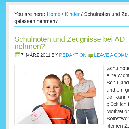
You are here:
Home
/
Kinder
/
Schulnoten und Ze
gelassen nehmen?
Schulnoten und Zeugnisse bei AD
nehmen?
7. MÄRZ 2011
BY
REDAKTION
LEAVE A COM
Schulnote
eine wich
Schulkind
und ein 
der kann 
glücklich 
Motivatio
Selbstwer
kleinen Z