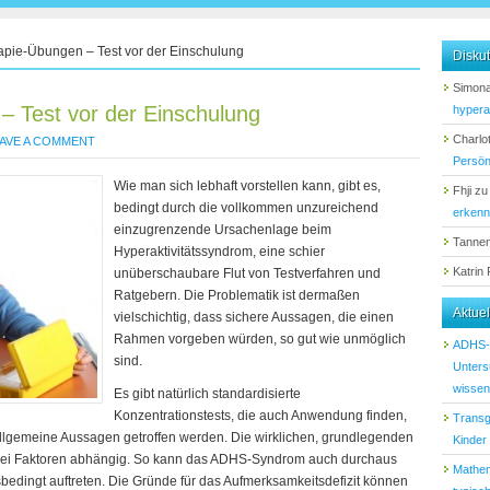
pie-Übungen – Test vor der Einschulung
Diskut
Simona
 Test vor der Einschulung
hypera
Charlot
AVE A COMMENT
Persön
Wie man sich lebhaft vorstellen kann, gibt es,
Fhji
z
bedingt durch die vollkommen unzureichend
erken
einzugrenzende Ursachenlage beim
Tanne
Hyperaktivitätssyndrom, eine schier
Katrin
unüberschaubare Flut von Testverfahren und
Ratgebern. Die Problematik ist dermaßen
Aktue
vielschichtig, dass sichere Aussagen, die einen
Rahmen vorgeben würden, so gut wie unmöglich
ADHS-D
sind.
Unters
wissen 
Es gibt natürlich standardisierte
Konzentrationstests, die auch Anwendung finden,
Transg
llgemeine Aussagen getroffen werden. Die wirklichen, grundlegenden
Kinder
lerlei Faktoren abhängig. So kann das ADHS-Syndrom auch durchaus
Mathem
bedingt auftreten. Die Gründe für das Aufmerksamkeitsdefizit können