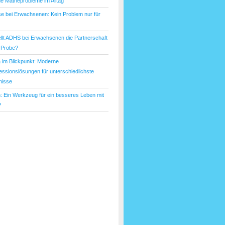
he Matheprobleme im Alltag
e bei Erwachsenen: Kein Problem nur für
ellt ADHS bei Erwachsenen die Partnerschaft
e Probe?
a im Blickpunkt: Moderne
ssionslösungen für unterschiedlichste
nisse
: Ein Werkzeug für ein besseres Leben mit
?