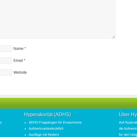
Name
*
Email
*
Website
Hyperakivität (ADHS)
Über Hy
as
ADHS-Fragebogen für Erwachsene
Auf
Hyperak
Aufmerksamkeitsdefizit
die
Aufmerk
Ausflüge mit Kindern
für den Umg