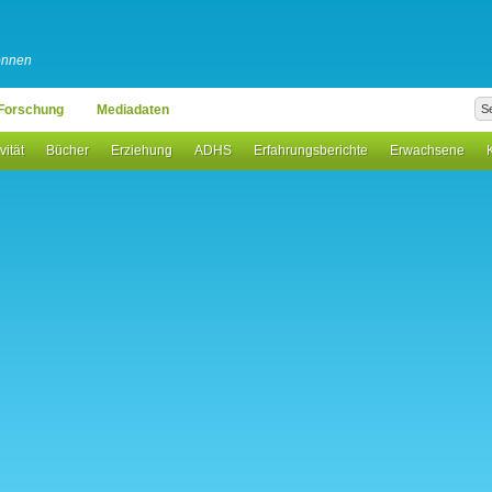
können
Forschung
Mediadaten
vität
Bücher
Erziehung
ADHS
Erfahrungsberichte
Erwachsene