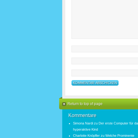
Return to top of page
Kommentare
Simona Nardi
zu
Der erste Computer für d
hyperaktive Kind
Charlotte Knöpfler
zu
Welche Prominente