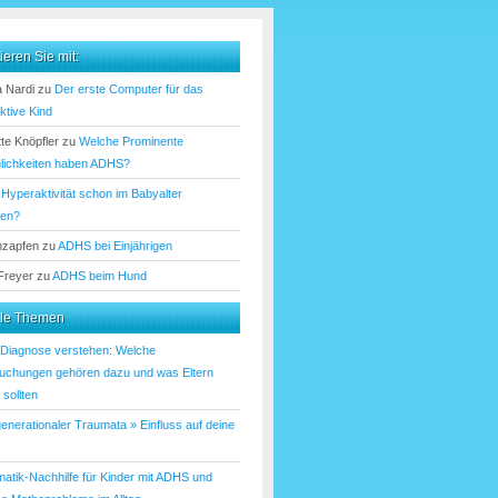
ieren Sie mit:
 Nardi
zu
Der erste Computer für das
ktive Kind
te Knöpfler
zu
Welche Prominente
lichkeiten haben ADHS?
u
Hyperaktivität schon im Babyalter
nen?
nzapfen
zu
ADHS bei Einjährigen
 Freyer
zu
ADHS beim Hund
lle Themen
iagnose verstehen: Welche
uchungen gehören dazu und was Eltern
sollten
enerationaler Traumata » Einfluss auf deine
atik-Nachhilfe für Kinder mit ADHS und