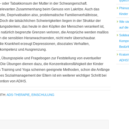
typisc
ol- oder Tabakkonsum der Mutter in der Schwangerschaft.
Phimos
 relevanten Zusammenhang beim Genuss von Lakritze. Auch das
Kinder
olle, Deprivatisation also, problematische Familienverhältnisse,
 Doch die tatsächlichen Schwierigkeiten liegen in der Struktur der
Wie st
stungsdenken, das heute in den Köpfen der Menschen verankert ist,
auf di
natürlich begrenzte Grenzen verloren, die Ansprüche werden maßlos
Solide
n die sensiblen Heranwachsenden, nicht mehr überschaubar.
Kompre
die Krankheit erzeugt Depressionen, disoziales Verhalten,
Bedürf
 Inkompetenz und Ausgrenzung.
Kratom
den, Übungsspiele und Fragebogen zur Feststellung von eventueller
ADHS
ie Übungen dienen dazu, die Konzentrationsfähigkeit der Kinder
es Training und Yoga scheinen geeignete Methoden, schon die Anfänge
es Sozialmanagement der Eltern ist ein weiterer wichtiger Schritt bei
ention von ADHS.
ITH:
ADS-THERAPIE
,
EINSCHULUNG