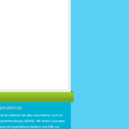
peraktiv.de
tiv.de
erfahren Sie alles wesentliche rund um
samkeitsstörung
(
ADHS
). Wir bieten
Lösungen
ang mit hyperaktiven Kindern und Hilfe zur