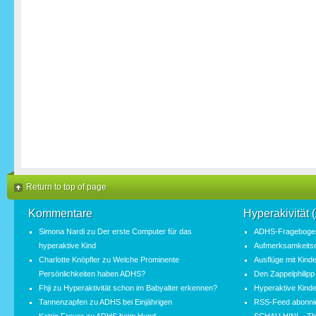
Return to top of page
Kommentare
Hyperakivität
Simona Nardi
zu
Der erste Computer für das
ADHS-Fragebogen
hyperaktive Kind
Aufmerksamkeitsde
Charlotte Knöpfler
zu
Welche Prominente
Ausflüge mit Kind
Persönlichkeiten haben ADHS?
Den Zappelphilipp
Fhji
zu
Hyperaktivität schon im Babyalter erkennen?
Hyperaktive Kinde
Tannenzapfen
zu
ADHS bei Einjährigen
RSS-Feed abonni