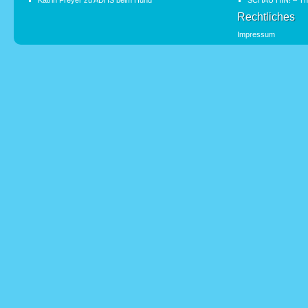
Katrin Freyer
zu
ADHS beim Hund
SCHAU HIN! – Th
Rechtliches
Impressum