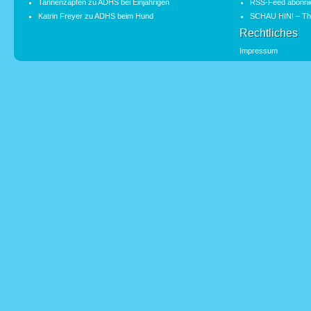
Tannenzapfen
zu
ADHS bei Einjährigen
RSS-Feed abonni
Katrin Freyer
zu
ADHS beim Hund
SCHAU HIN! – Th
Rechtliches
Impressum