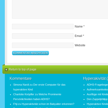
Name
*
Email
*
Website
Return to top of page
Kommentare
Hyperakivität
Simona Nardi
zu
Der erste Computer für das
ADHS-Fragebogen
hyperaktive Kind
Aufmerksamkeitsde
Charlotte Knöpfler
zu
Welche Prominente
Ausflüge mit Kind
Persönlichkeiten haben ADHS?
Den Zappelphilipp
Fhji
zu
Hyperaktivität schon im Babyalter erkennen?
Hyperaktive Kinde