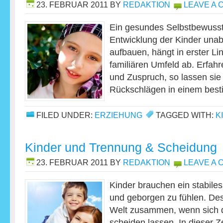
23. FEBRUAR 2011
BY
REDAKTION
LEAVE A
Ein gesundes Selbstbewusstse
Entwicklung der Kinder unab
aufbauen, hängt in erster Li
familiären Umfeld ab. Erfahr
und Zuspruch, so lassen sie
Rückschlägen in einem be
FILED UNDER:
ERZIEHUNG
TAGGED WITH:
K
Kinder und Trennung & Scheidung
23. FEBRUAR 2011
BY
REDAKTION
LEAVE A
Kinder brauchen ein stabiles
und geborgen zu fühlen. Desh
Welt zusammen, wenn sich d
scheiden lassen. In dieser Z