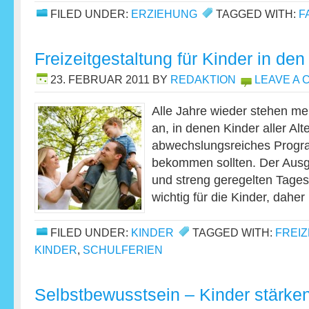
FILED UNDER:
ERZIEHUNG
TAGGED WITH:
F
Freizeitgestaltung für Kinder in den
23. FEBRUAR 2011
BY
REDAKTION
LEAVE A
Alle Jahre wieder stehen me
an, in denen Kinder aller Al
abwechslungsreiches Progr
bekommen sollten. Der Ausg
und streng geregelten Tages
wichtig für die Kinder, dahe
FILED UNDER:
KINDER
TAGGED WITH:
FREI
KINDER
,
SCHULFERIEN
Selbstbewusstsein – Kinder stärke