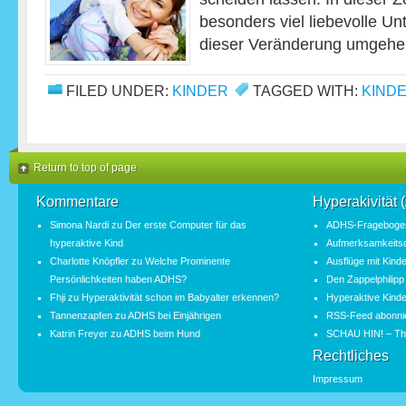
besonders viel liebevolle Un
dieser Veränderung umgeh
FILED UNDER:
KINDER
TAGGED WITH:
KIND
Return to top of page
Kommentare
Hyperakivität
Simona Nardi
zu
Der erste Computer für das
ADHS-Fragebogen
hyperaktive Kind
Aufmerksamkeitsde
Charlotte Knöpfler
zu
Welche Prominente
Ausflüge mit Kind
Persönlichkeiten haben ADHS?
Den Zappelphilipp
Fhji
zu
Hyperaktivität schon im Babyalter erkennen?
Hyperaktive Kinde
Tannenzapfen
zu
ADHS bei Einjährigen
RSS-Feed abonni
Katrin Freyer
zu
ADHS beim Hund
SCHAU HIN! – Th
Rechtliches
Impressum