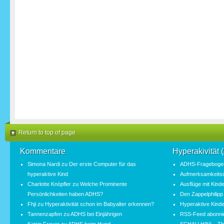
Return to top of page
Kommentare
Hyperakivität
Simona Nardi
zu
Der erste Computer für das
ADHS-Fragebogen
hyperaktive Kind
Aufmerksamkeitsde
Charlotte Knöpfler
zu
Welche Prominente
Ausflüge mit Kind
Persönlichkeiten haben ADHS?
Den Zappelphilipp
Fhji
zu
Hyperaktivität schon im Babyalter erkennen?
Hyperaktive Kinde
Tannenzapfen
zu
ADHS bei Einjährigen
RSS-Feed abonni