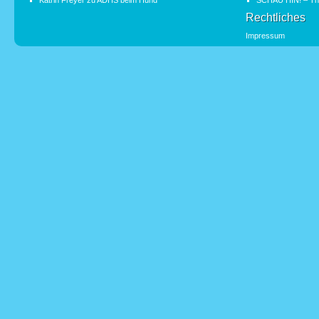
Katrin Freyer
zu
ADHS beim Hund
SCHAU HIN! – Th
Rechtliches
Impressum