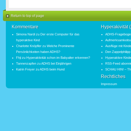
Return to top of page
Kommentare
Hyperakivität
Simona Nardi
zu
Der erste Computer für das
ADHS-Fragebogen
hyperaktive Kind
Aufmerksamkeitsde
Charlotte Knöpfler
zu
Welche Prominente
Ausflüge mit Kind
Persönlichkeiten haben ADHS?
Den Zappelphilipp
Fhji
zu
Hyperaktivität schon im Babyalter erkennen?
Hyperaktive Kinde
Tannenzapfen
zu
ADHS bei Einjährigen
RSS-Feed abonni
Katrin Freyer
zu
ADHS beim Hund
SCHAU HIN! – Th
Rechtliches
Impressum