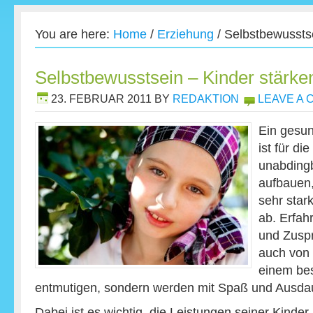
You are here:
Home
/
Erziehung
/
Selbstbewusstse
Selbstbewusstsein – Kinder stärke
23. FEBRUAR 2011
BY
REDAKTION
LEAVE A
Ein gesu
ist für di
unabdingb
aufbauen,
sehr star
ab. Erfah
und Zuspr
auch von 
einem bes
entmutigen, sondern werden mit Spaß und Ausdaue
Dabei ist es wichtig, die Leistungen seiner Kinder