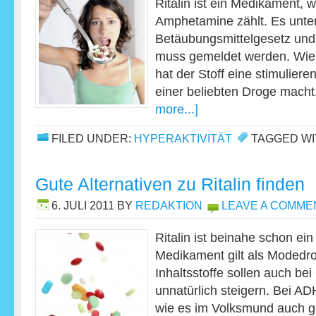
Ritalin ist ein Medikament, 
Amphetamine zählt. Es unter
Betäubungsmittelgesetz und
muss gemeldet werden. Wi
hat der Stoff eine stimuliere
einer beliebten Droge mach
more...]
FILED UNDER:
HYPERAKTIVITÄT
TAGGED WI
Gute Alternativen zu Ritalin finden
6. JULI 2011
BY
REDAKTION
LEAVE A COMME
Ritalin ist beinahe schon ei
Medikament gilt als Modedr
Inhaltsstoffe sollen auch be
unnatürlich steigern. Bei AD
wie es im Volksmund auch ge