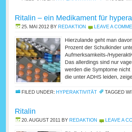
Ritalin – ein Medikament für hypera
25. MAI 2012
BY
REDAKTION
LEAVE A COMM
Hierzulande geht man davon
Prozent der Schulkinder un
Aufmerksamkeits-/Hyperaktiv
Das allerdings sind nur vag
werden die Symptome nicht r
die unter ADHS leiden, zei
FILED UNDER:
HYPERAKTIVITÄT
TAGGED WI
Ritalin
20. AUGUST 2011
BY
REDAKTION
LEAVE A 