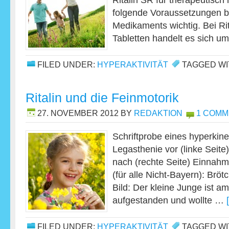
Ritalin SR für therapeutisch
folgende Voraussetzungen 
Medikaments wichtig. Bei R
Tabletten handelt es sich u
FILED UNDER:
HYPERAKTIVITÄT
TAGGED WI
Ritalin und die Feinmotorik
27. NOVEMBER 2012
BY
REDAKTION
1 COMM
Schriftprobe eines hyperkin
Legasthenie vor (linke Seite
nach (rechte Seite) Einnahm
(für alle Nicht-Bayern): Brö
Bild: Der kleine Junge ist
aufgestanden und wollte …
FILED UNDER:
HYPERAKTIVITÄT
TAGGED WI