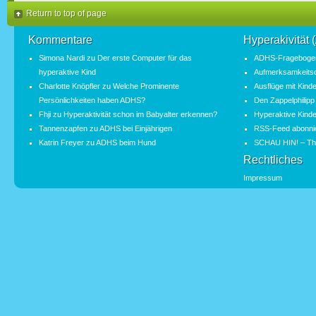
Return to top of page
Kommentare
Hyperakivität
Simona Nardi
zu
Der erste Computer für das
ADHS-Fragebogen
hyperaktive Kind
Aufmerksamkeitsde
Charlotte Knöpfler
zu
Welche Prominente
Ausflüge mit Kind
Persönlichkeiten haben ADHS?
Den Zappelphilipp
Fhji
zu
Hyperaktivität schon im Babyalter erkennen?
Hyperaktive Kinde
Tannenzapfen
zu
ADHS bei Einjährigen
RSS-Feed abonni
Katrin Freyer
zu
ADHS beim Hund
SCHAU HIN! – Th
Rechtliches
Impressum