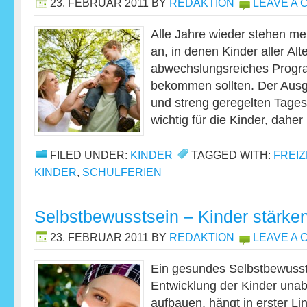
23. FEBRUAR 2011
BY
REDAKTION
LEAVE A
Alle Jahre wieder stehen me
an, in denen Kinder aller Al
abwechslungsreiches Progr
bekommen sollten. Der Ausg
und streng geregelten Tages
wichtig für die Kinder, dahe
FILED UNDER:
KINDER
TAGGED WITH:
FREI
KINDER
,
SCHULFERIEN
Selbstbewusstsein – Kinder stärke
23. FEBRUAR 2011
BY
REDAKTION
LEAVE A
Ein gesundes Selbstbewusstse
Entwicklung der Kinder unab
aufbauen, hängt in erster Li