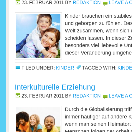
23. FEBRUAR 2011
BY
REDAKTION
LEAVE A
Kinder brauchen ein stabiles
und geborgen zu fühlen. Desh
Welt zusammen, wenn sich d
scheiden lassen. In dieser Z
besonders viel liebevolle Un
dieser Veränderung umgeh
FILED UNDER:
KINDER
TAGGED WITH:
KIND
Interkulturelle Erziehung
23. FEBRUAR 2011
BY
REDAKTION
LEAVE A
Durch die Globalisierung trif
immer häufiger auf andere Ku
wenn man seinen Heimatort ga
Menschen folgen der Arbeit 