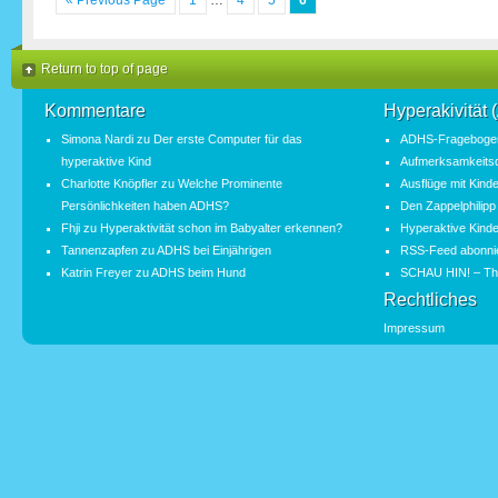
« Previous Page
1
…
4
5
6
Return to top of page
Kommentare
Hyperakivität
Simona Nardi
zu
Der erste Computer für das
ADHS-Fragebogen
hyperaktive Kind
Aufmerksamkeitsde
Charlotte Knöpfler
zu
Welche Prominente
Ausflüge mit Kind
Persönlichkeiten haben ADHS?
Den Zappelphilipp
Fhji
zu
Hyperaktivität schon im Babyalter erkennen?
Hyperaktive Kinde
Tannenzapfen
zu
ADHS bei Einjährigen
RSS-Feed abonni
Katrin Freyer
zu
ADHS beim Hund
SCHAU HIN! – Th
Rechtliches
Impressum