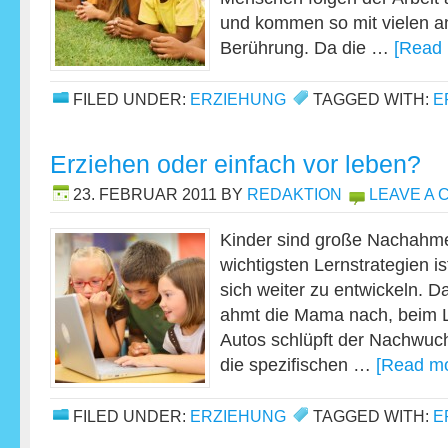
und kommen so mit vielen an
Berührung. Da die …
[Read 
FILED UNDER:
ERZIEHUNG
TAGGED WITH:
E
Erziehen oder einfach vor leben?
23. FEBRUAR 2011
BY
REDAKTION
LEAVE A
Kinder sind große Nachahmer
wichtigsten Lernstrategien i
sich weiter zu entwickeln. 
ahmt die Mama nach, beim 
Autos schlüpft der Nachwuch
die spezifischen …
[Read mo
FILED UNDER:
ERZIEHUNG
TAGGED WITH:
E