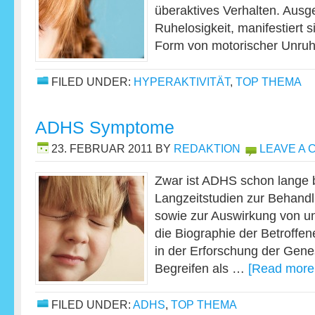
überaktives Verhalten. Ausg
Ruhelosigkeit, manifestiert s
Form von motorischer Unr
FILED UNDER:
HYPERAKTIVITÄT
,
TOP THEMA
ADHS Symptome
23. FEBRUAR 2011
BY
REDAKTION
LEAVE A
Zwar ist ADHS schon lange b
Langzeitstudien zur Behandl
sowie zur Auswirkung von 
die Biographie der Betroffe
in der Erforschung der Gen
Begreifen als …
[Read more.
FILED UNDER:
ADHS
,
TOP THEMA