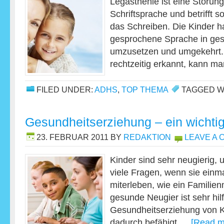
Legasthenie ist eine Störun
Schriftsprache und betrifft 
das Schreiben. Die Kinder h
gesprochene Sprache in ge
umzusetzen und umgekehrt.
rechtzeitig erkannt, kann 
FILED UNDER:
ADHS
,
TOP THEMA
TAGGED W
Gesundheitserziehung – ein wichtig
23. FEBRUAR 2011
BY
REDAKTION
LEAVE A
Kinder sind sehr neugierig, 
viele Fragen, wenn sie einma
miterleben, wie ein Familien
gesunde Neugier ist sehr hil
Gesundheitserziehung von Ki
dadurch befähigt …
[Read mo